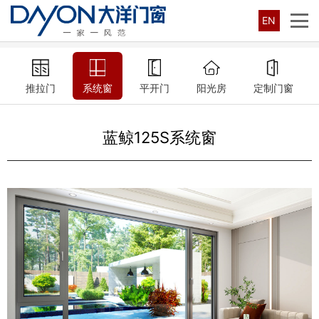
EN
推拉门
系统窗
平开门
阳光房
定制门窗
蓝鲸125S系统窗